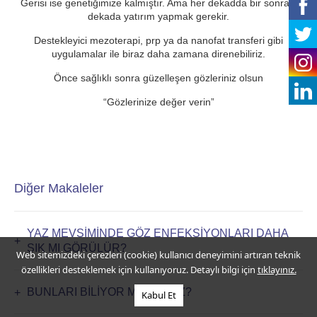
Gerisi ise genetiğimize kalmıştır. Ama her dekadda bir sonraki
dekada yatırım yapmak gerekir.
Destekleyici mezoterapi, prp ya da nanofat transferi gibi
uygulamalar ile biraz daha zamana direnebiliriz.
Önce sağlıklı sonra güzelleşen gözleriniz olsun
“Gözlerinize değer verin”
Diğer Makaleler
YAZ MEVSİMİNDE GÖZ ENFEKSİYONLARI DAHA
SIK MI GÖRÜLÜR?
Web sitemizdeki çerezleri (cookie) kullanıcı deneyimini artıran teknik
özellikleri desteklemek için kullanıyoruz. Detaylı bilgi için
tıklayınız.
BUNLARI BİLİYOR MUSUNUZ?
Kabul Et